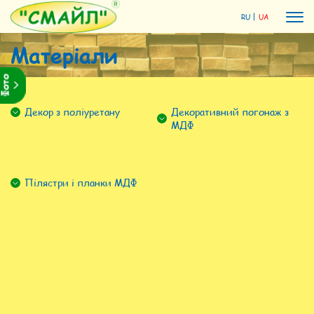
RU
UA
Матеріали
Фото
Декор з поліуретану
Декоративний погонаж з
МДФ
Пілястри і планки МДФ